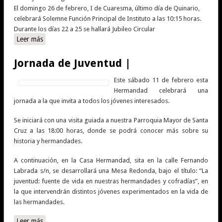
El domingo 26 de febrero, I de Cuaresma, último día de Quinario,
celebrará Solemne Función Principal de Instituto a las 10:15 horas.
Durante los días 22 a 25 se hallará Jubileo Circular
Leer más
sobre Solemnes Cultos en honor a Ntro. Padre Jesús
Nazareno Abrazado a la Cruz |
Jornada de Juventud |
Este sábado 11 de febrero esta
Hermandad celebrará una
jornada a la que invita a todos los jóvenes interesados.
Se iniciará con una visita guiada a nuestra Parroquia Mayor de Santa
Cruz a las 18:00 horas, donde se podrá conocer más sobre su
historia y hermandades.
A continuación, en la Casa Hermandad, sita en la calle Fernando
Labrada s/n, se desarrollará una Mesa Redonda, bajo el título: “La
juventud: fuente de vida en nuestras hermandades y cofradías”, en
la que intervendrán distintos jóvenes experimentados en la vida de
las hermandades.
Leer más
sobre Jornada de Juventud |