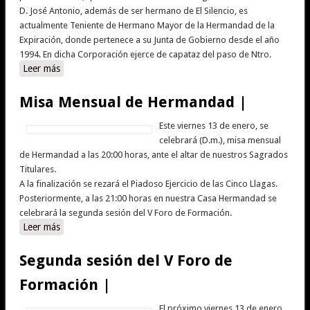
D. José Antonio, además de ser hermano de El Silencio, es
actualmente Teniente de Hermano Mayor de la Hermandad de la
Expiración, donde pertenece a su Junta de Gobierno desde el año
1994. En dicha Corporación ejerce de capataz del paso de Ntro.
Leer más
sobre XXI Entrega del Llamador a N.H.D. José Antonio
Fernández Romero |
Misa Mensual de Hermandad |
Este viernes 13 de enero, se
celebrará (D.m.), misa mensual
de Hermandad a las 20:00 horas, ante el altar de nuestros Sagrados
Titulares.
A la finalización se rezará el Piadoso Ejercicio de las Cinco Llagas.
Posteriormente, a las 21:00 horas en nuestra Casa Hermandad se
celebrará la segunda sesión del V Foro de Formación.
Leer más
sobre Misa Mensual de Hermandad |
Segunda sesión del V Foro de
Formación |
El próximo viernes 13 de enero,