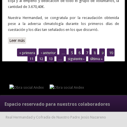
Écija y al empeño y dedicación de todo el grupo de voluntarios, la
cantidad de 3.670,40€.
Nuestra Hermandad, se congratula por la recaudación obtenida
pese a la adversa climatología durante los primeros días de
cuestación y los días tan señalados en los que discurrió.
Leer más
sobre Reseña Cuestación de Navidad ANDEX |
« primera
‹ anterior
…
5
6
7
8
9
10
Páginas
11
12
13
…
siguiente ›
última »
Espacio reservado para nuestros colaboradores
Real Hermandad y Cofradía de Nuestro Padre Jesús Nazareno