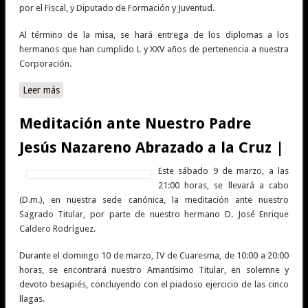
por el Fiscal, y Diputado de Formación y Juventud.
Al término de la misa, se hará entrega de los diplomas a los
hermanos que han cumplido L y XXV años de pertenencia a nuestra
Corporación.
Leer más
sobre Misa de Juramento de nuevos hermanos y Solemne
Traslado de Ntro. Padre Jesús Nazareno Abrazado a la
Cruz |
Meditación ante Nuestro Padre
Jesús Nazareno Abrazado a la Cruz |
Este sábado 9 de marzo, a las
21:00 horas, se llevará a cabo
(D.m.), en nuestra sede canónica, la meditación ante nuestro
Sagrado Titular, por parte de nuestro hermano D. José Enrique
Caldero Rodríguez.
Durante el domingo 10 de marzo, IV de Cuaresma, de 10:00 a 20:00
horas, se encontrará nuestro Amantísimo Titular, en solemne y
devoto besapiés, concluyendo con el piadoso ejercicio de las cinco
llagas.