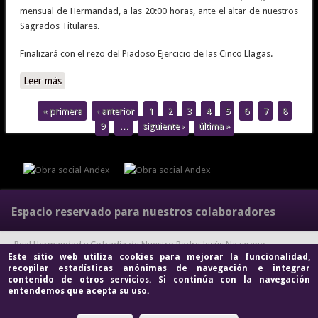
mensual de Hermandad, a las 20:00 horas, ante el altar de nuestros
Sagrados Titulares.
Finalizará con el rezo del Piadoso Ejercicio de las Cinco Llagas.
Leer más
sobre Misa mensual de Hermandad |
« primera
‹ anterior
1
2
3
4
5
6
7
8
Páginas
9
…
siguiente ›
última »
Espacio reservado para nuestros colaboradores
Real Hermandad y Cofradía de Nuestro Padre Jesús Nazareno
Este sitio web utiliza cookies para mejorar la funcionalidad,
recopilar estadísticas anónimas de navegación e integrar
Abrazado a la Cruz y María Santísima de la Amargura. © 2026, Pza.
contenido de otros servicios. Si continúa con la navegación
entendemos que acepta su uso.
Ntra. Sra. del Valle s/n. 41400 Ecija