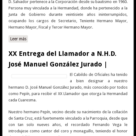
D. Salvador pertenece a la Corporación desde su bautismo en 1960.
Persona muy vinculada a la Hermandad, donde ha pertenecido a la
Junta de Gobierno durante veintisiete años ininterrumpidos,
ocupando los cargos de Secretario, Teniente Hermano Mayor,
Hermano Mayor, Fiscal y Tercer Hermano Mayor.
Leer más
sobre N.H.D. Salvador Caldero Bermudo, Meditador ante
Ntro. Padre Jesús Nazareno Abrazado a la Cruz, en la
Cuaresma 2022 |
XX Entrega del Llamador a N.H.D.
José Manuel González Jurado |
El Cabildo de Oficiales ha tenido
a bien designar a nuestro
hermano D. José Manuel González Jurado, más conocido por todos
como Pepín, para recibir el XX Llamador que otorga la Hermandad
cada Cuaresma.
Nuestro hermano Pepín, vecino desde su nacimiento de la collación
de Santa Cruz, está fuertemente vinculado a la Parroquia, desde que
con tan solo nueves años, el recordado Fernando Vega le
introdujese como cantor del coro y monaguillo, teniendo el honor