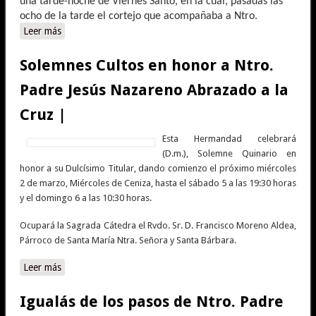
una tarde-noche de Viernes Santo, en la cual, pasadas las
ocho de la tarde el cortejo que acompañaba a Ntro.
Leer más
sobre Reseña Viacrucis Penitencial del Consejo de
Hermandades y Cofradías de Écija |
Solemnes Cultos en honor a Ntro.
Padre Jesús Nazareno Abrazado a la
Cruz |
Esta Hermandad celebrará
(D.m.), Solemne Quinario en
honor a su Dulcísimo Titular, dando comienzo el próximo miércoles
2 de marzo, Miércoles de Ceniza, hasta el sábado 5 a las 19:30 horas
y el domingo 6 a las 10:30 horas.
Ocupará la Sagrada Cátedra el Rvdo. Sr. D. Francisco Moreno Aldea,
Párroco de Santa María Ntra. Señora y Santa Bárbara.
Leer más
sobre Solemnes Cultos en honor a Ntro. Padre Jesús
Nazareno Abrazado a la Cruz |
Igualás de los pasos de Ntro. Padre