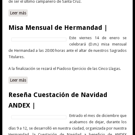
de ser el último campanero de Santa Cruz.
Leer más
sobre XX Entrega del Llamador a N.H.D. José Manuel
González Jurado |
Misa Mensual de Hermandad |
Este viernes 14 de enero se
celebrará (D.m.) misa mensual
de Hermandad a las 20:00 horas ante el altar de nuestros Sagrados
Titulares.
A la finalización se rezará el Piadoso Ejercicio de las Cinco Llagas.
Leer más
sobre Misa Mensual de Hermandad |
Reseña Cuestación de Navidad
ANDEX |
Entrado el mes de diciembre que
acabamos de dejar, durante los
días 9 a 12, se desarrolló en nuestra ciudad, organizada por nuestra
Hermandad, la Cuestación de Navidad a beneficio de ANDEX