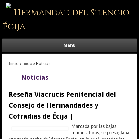
Hermandad del Silencio.
Écija
Menu
Se encuentra usted aquí
Inicio
»
Inicio
» Noticias
Noticias
Reseña Viacrucis Penitencial del
Consejo de Hermandades y
Cofradías de Écija |
Marcada por las bajas
temperaturas, se presagiaba