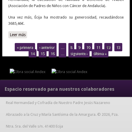
(Asociación de Padres de Niños con Cáncer de Andalucía).
Una vez más, Écija ha mostrado su generosidad, recaudándose
3685,46€.
Leer más
sobre Reseña Cuestación de Navidad ANDEX |
« primera
‹ anterior
…
8
9
10
11
12
13
Páginas
14
15
16
…
siguiente ›
última »
Espacio reservado para nuestros colaboradores
Real Hermandad y Cofradía de Nuestro Padre Jesús Nazareno
Abrazado a la Cruz y María Santísima de la Amargura. © 2026, Pza.
Ntra. Sra. del Valle s/n. 41400 Ecija