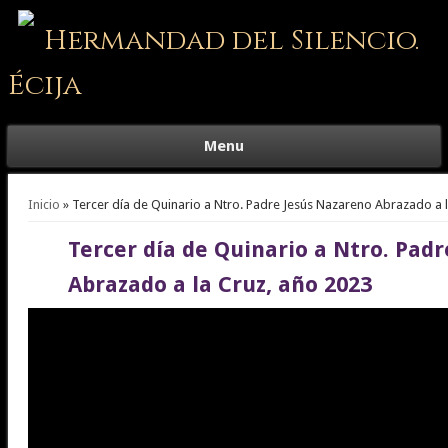
Hermandad del Silencio.
Écija
Menu
Se encuentra usted aquí
Inicio
» Tercer día de Quinario a Ntro. Padre Jesús Nazareno Abrazado a 
Tercer día de Quinario a Ntro. Pad
Abrazado a la Cruz, año 2023