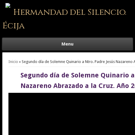
Hermandad del Silencio.
Écija
Menu
Se encuentra usted aquí
Inicio
» Segundo día de Solemne Quinario a Ntro. Padre Jesús Nazareno A
Segundo día de Solemne Quinario a 
Nazareno Abrazado a la Cruz. Año 2