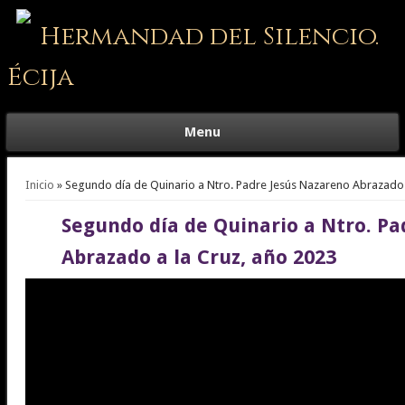
Hermandad del Silencio.
Écija
Menu
Se encuentra usted aquí
Inicio
» Segundo día de Quinario a Ntro. Padre Jesús Nazareno Abrazado 
Segundo día de Quinario a Ntro. Pa
Abrazado a la Cruz, año 2023