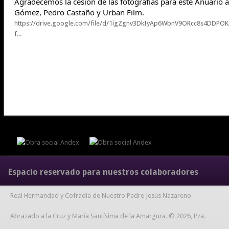
Agradecemos la cesión de las fotografías para este Anuario a
Gómez, Pedro Castaño y Urban Film.
https://drive.google.com/file/d/1igZgnv3DkIyAp6WbnV9ORcc8s4DDPOK
f...
Espacio reservado para nuestros colaboradores
Real Hermandad y Cofradía de Nuestro Padre Jesús Nazareno
Abrazado a la Cruz y María Santísima de la Amargura. © 2026, Pza.