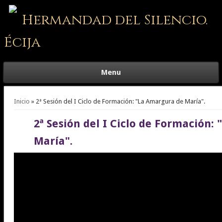
Hermandad del Silencio.
Écija
Menu
Se encuentra usted aquí
Inicio
» 2ª Sesión del I Ciclo de Formación: "La Amargura de María".
2ª Sesión del I Ciclo de Formación:
María".